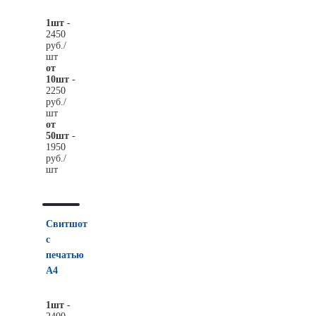
1шт
-
2450
руб./
шт
от
10шт
-
2250
руб./
шт
от
50шт
-
1950
руб./
шт
Свитшот
с
печатью
А4
1шт
-