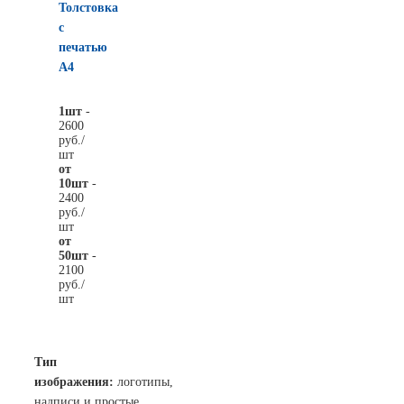
Толстовка
с
печатью
А4
1шт
-
2600
руб./
шт
от
10шт
-
2400
руб./
шт
от
50шт
-
2100
руб./
шт
Тип
изображения:
логотипы,
надписи и простые