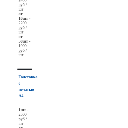
2400
руб./
шт
от
10шт
-
2200
руб./
шт
от
50шт
-
1900
руб./
шт
Толстовка
с
печатью
А4
1шт
-
2500
руб./
шт