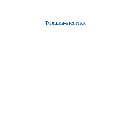
Фле​​​​шка-визитка