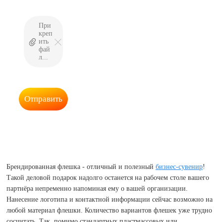
Файл
При
креп
ить
фай
л...
Отправить
Брендированная флешка - отличный и полезный
бизнес-сувенир
!
Такой деловой подарок надолго останется на рабочем столе вашего
партнёра непременно напоминая ему о вашей организации.
Нанесение логотипа и контактной информации сейчас возможно на
любой материал флешки. Количество вариантов флешек уже трудно
сосчитать. Так, помимо стандартных пластмассовых или