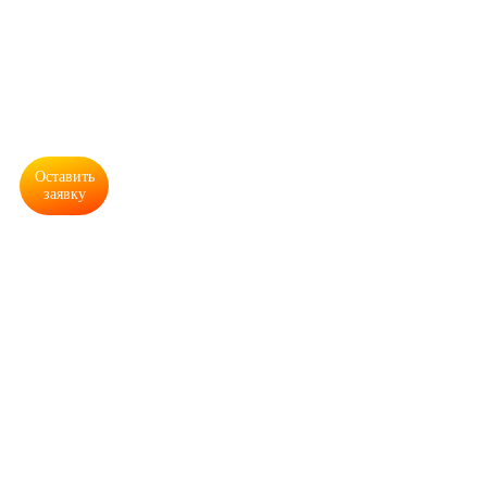
Продукция, кол-во,
цветность *
Оставить
заявку