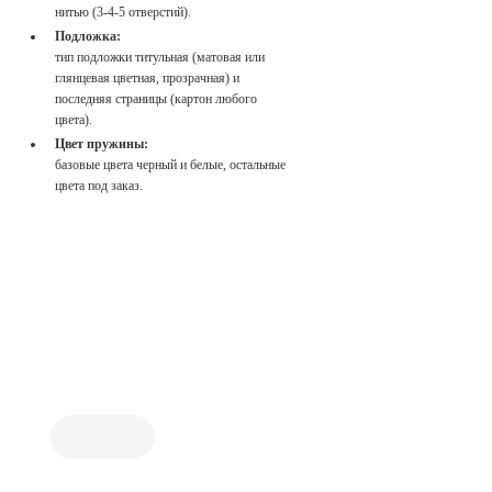
нитью (3-4-5 отверстий).
Подложка:
тип подложки титульная (матовая или
глянцевая цветная, прозрачная) и
последняя страницы (картон любого
цвета).
Цвет пружины:
базовые цвета черный и белые, остальные
цвета под заказ.
Заказать
брошюровку
Укажите
продукцию *
Электронная