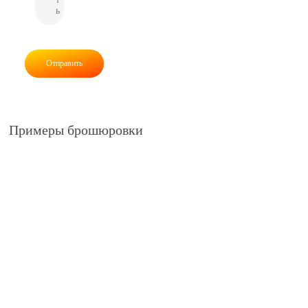
ь
Отправить
Примеры брошюровки