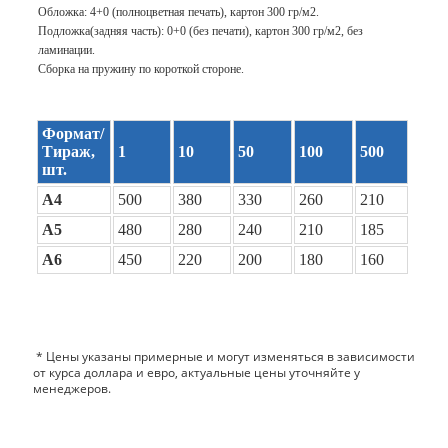
Обложка: 4+0 (полноцветная печать), картон 300 гр/м2.
Подложка(задняя часть): 0+0 (без печати), картон 300 гр/м2, без
ламинации.
Сборка на пружину по короткой стороне.
Формат/
Тираж,
1
10
50
100
500
шт.
А4
500
380
330
260
210
А5
480
280
240
210
185
А6
450
220
200
180
160
* Цены указаны примерные и могут изменяться в зависимости
от курса доллара и евро, актуальные цены уточняйте у
менеджеров.