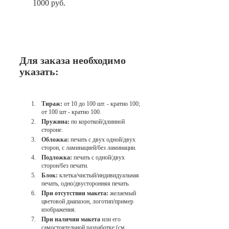
1000 руб.
Для заказа необходимо
указать:
Тираж:
от 10 до 100 шт. - кратно 100;
от 100 шт - кратно 100.
Пружина:
по короткой/длинной
стороне.
Обложка:
печать с двух одной/двух
сторон, с ламинацией/без ламинации.
Подложка:
печать с одной/двух
сторон/без печати.
Блок:
клетка/чистый/индивидуальная
печать, одно/двусторонняя печать.
При отсутствии макета:
желаемый
цветовой диапазон, логотип/пример
изображения.
При наличии макета
или его
самостоятельной разработке (см.