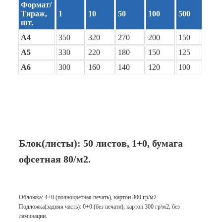
Формат/
Тираж,
1
10
50
100
500
шт.
А4
350
320
270
200
150
А5
330
220
180
150
125
А6
300
160
140
120
100
Блок(листы): 50 листов,
1+0
, бумага
офсетная 80/м2.
Обложка: 4+0 (полноцветная печать), картон 300 гр/м2.
Подложка(задняя часть): 0+0 (без печати), картон 300 гр/м2, без
ламинации.