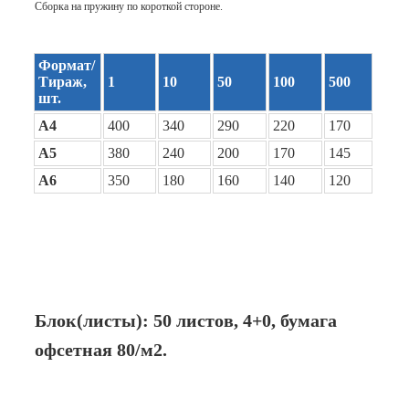
Сборка на пружину по короткой стороне.
Формат/
Тираж,
1
10
50
100
500
шт.
А4
400
340
290
220
170
А5
380
240
200
170
145
А6
350
180
160
140
120
Блок(листы): 50 листов,
4+0
, бумага
офсетная 80/м2.